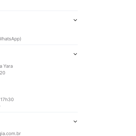
(WhatsApp)
a Yara
020
 17h30
0
ia.com.br