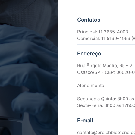
Contatos
Principal: 11 3685-4003
Comercial: 11 5199-4969 
Endereço
Rua Ângelo Máglio, 65 - Vil
Osasco/SP - CEP: 06020-
Atendimento:
Segunda a Quinta: 8h00 as
Sexta-Feira: 8h00 as 17h0
E-mail
contato@prolabbiotecnolog