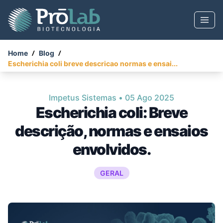
Home
Blog
Escherichia coli breve descricao normas e ensai...
Impetus Sistemas
•
05 Ago 2025
Escherichia coli: Breve
descrição, normas e ensaios
envolvidos.
GERAL